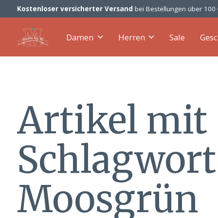
Kostenloser versicherter Versand
bei Bestellungen über 100
Damen
Herren
Sale
Gesc
Artikel mit
Schlagwort
Moosgrün