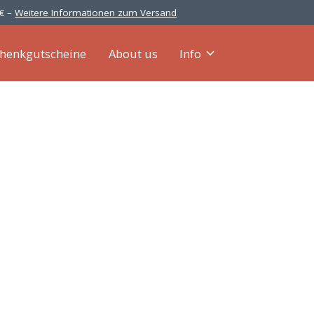
 € –
Weitere Informationen zum Versand
henkgutscheine
About us
Info