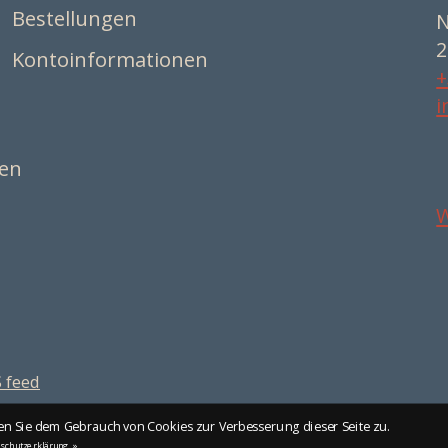
Bestellungen
N
2
Kontoinformationen
+
i
ten
 feed
 Sie dem Gebrauch von Cookies zur Verbesserung dieser Seite zu.
schutzerklärung. »