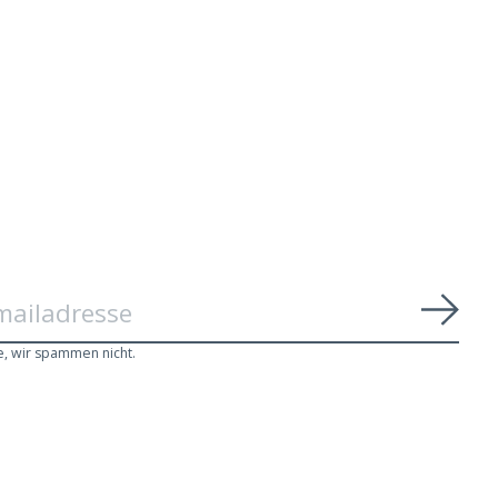
Abon
e, wir spammen nicht.