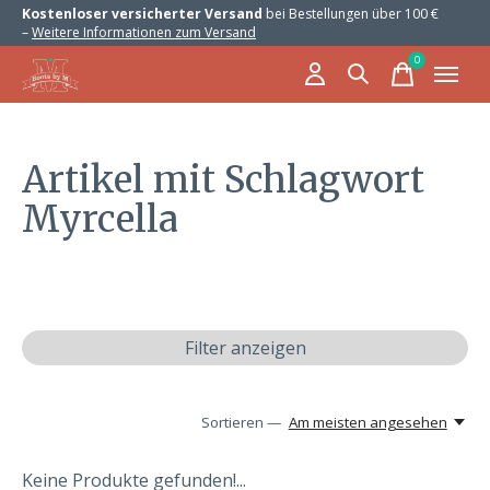
Kostenloser versicherter Versand
bei Bestellungen über 100 €
–
Weitere Informationen zum Versand
0
items
Artikel mit Schlagwort
Myrcella
Filter anzeigen
Sortieren —
Am meisten angesehen
Keine Produkte gefunden!...