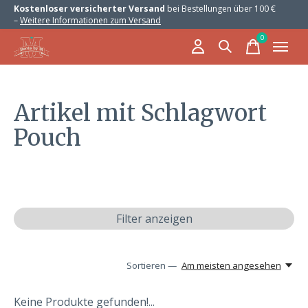
Kostenloser versicherter Versand
bei Bestellungen über 100 €
–
Weitere Informationen zum Versand
0
items
Artikel mit Schlagwort
Pouch
Filter anzeigen
Sortieren —
Am meisten angesehen
Keine Produkte gefunden!...