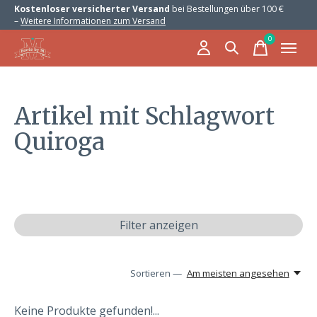
Kostenloser versicherter Versand
bei Bestellungen über 100 €
–
Weitere Informationen zum Versand
0
items
Artikel mit Schlagwort
Quiroga
Filter anzeigen
Sortieren —
Am meisten angesehen
Keine Produkte gefunden!...