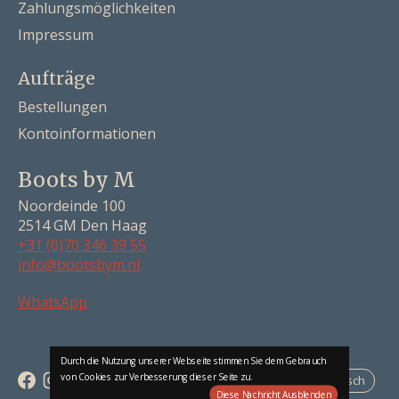
Zahlungsmöglichkeiten
Impressum
Aufträge
Bestellungen
Kontoinformationen
Boots by M
Noordeinde 100
2514 GM Den Haag
+31 (0)70 346 39 55
info@bootsbym.nl
Nederlands
WhatsApp
Deutsch
English
Durch die Nutzung unserer Webseite stimmen Sie dem Gebrauch
von Cookies zur Verbesserung dieser Seite zu.
Deutsch
Diese Nachricht Ausblenden