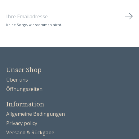
Abo
Keine Sorge, wir spammen nicht.
Unser Shop
Über uns
Öffnungszeiten
Information
Allgemeine Bedingungen
Privacy policy
Versand & Rückgabe