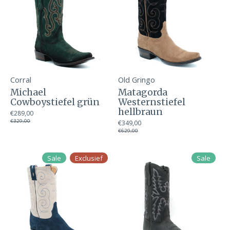
Corral
Old Gringo
Michael
Matagorda
Cowboystiefel grün
Westernstiefel
hellbraun
€289,00
€329,00
€349,00
€629,00
Sale
Exclusief
Sale