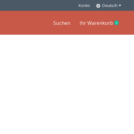
Konto
Deutsch
Suchen
Ihr Warenkorb
0
items