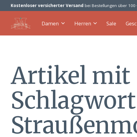
Kostenloser versicherter Versand
bei Bestellungen über 100
Damen
Herren
Sale
Gesc
Artikel mit
Schlagwort
Straußenm