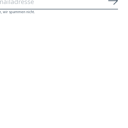
Abon
e, wir spammen nicht.