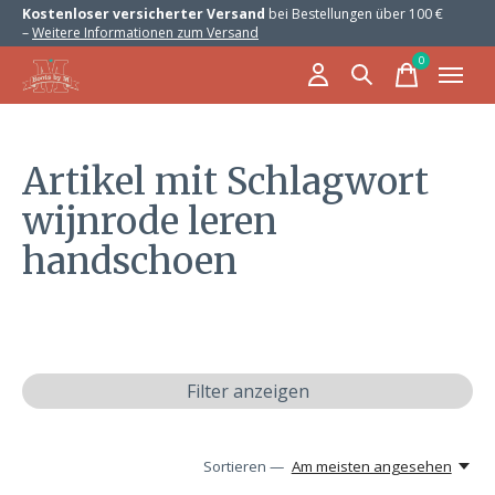
Kostenloser versicherter Versand
bei Bestellungen über 100 €
–
Weitere Informationen zum Versand
0
items
Artikel mit Schlagwort
wijnrode leren
handschoen
Filter anzeigen
Sortieren —
Am meisten angesehen