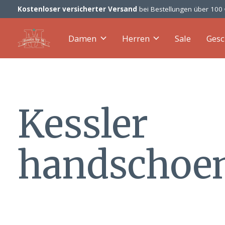
Kostenloser versicherter Versand
bei Bestellungen über 100
Damen
Herren
Sale
Gesc
Kessler
handschoe