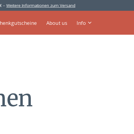
 € –
Weitere Informationen zum Versand
henkgutscheine
About us
Info
nen