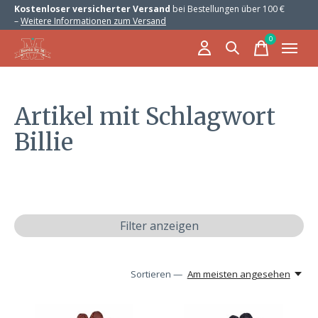
Kostenloser versicherter Versand
bei Bestellungen über 100 €
–
Weitere Informationen zum Versand
0
items
Artikel mit Schlagwort
Billie
Filter anzeigen
Sortieren —
Am meisten angesehen