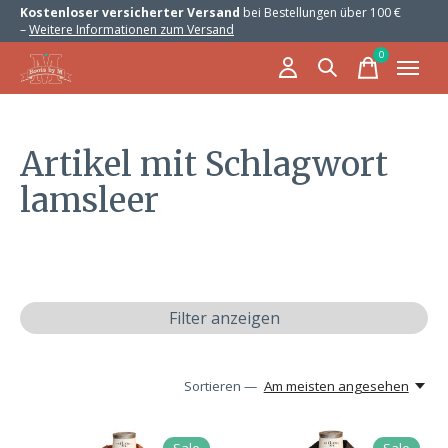
Kostenloser versicherter Versand
bei Bestellungen über 100 €
–
Weitere Informationen zum Versand
0
items
Artikel mit Schlagwort
lamsleer
Filter anzeigen
Sortieren —
Am meisten angesehen