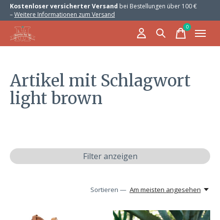
Kostenloser versicherter Versand
bei Bestellungen über 100 €
–
Weitere Informationen zum Versand
0
items
Artikel mit Schlagwort
light brown
Filter anzeigen
Sortieren —
Am meisten angesehen