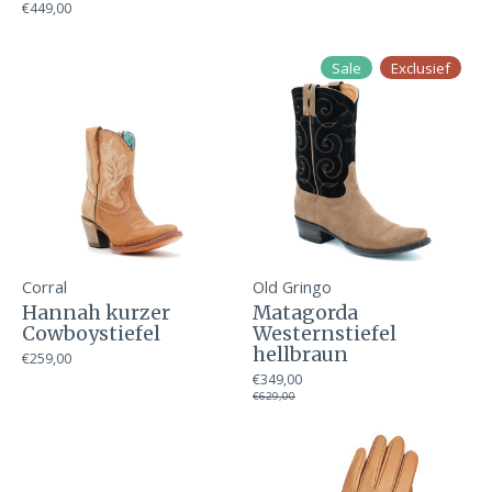
€449,00
Sale
Exclusief
Corral
Old Gringo
Hannah kurzer
Matagorda
Cowboystiefel
Westernstiefel
hellbraun
€259,00
€349,00
€629,00