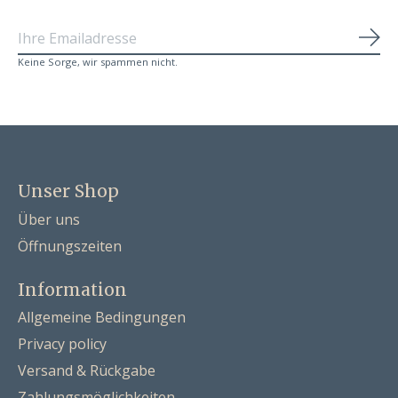
Abo
Keine Sorge, wir spammen nicht.
Unser Shop
Über uns
Öffnungszeiten
Information
Allgemeine Bedingungen
Privacy policy
Versand & Rückgabe
Zahlungsmöglichkeiten