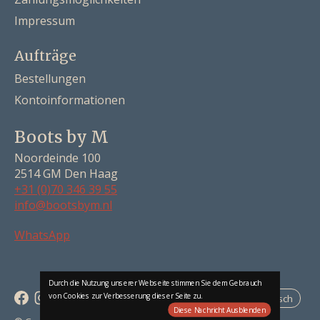
Impressum
Aufträge
Bestellungen
Kontoinformationen
Boots by M
Noordeinde 100
2514 GM Den Haag
+31 (0)70 346 39 55
info@bootsbym.nl
Nederlands
WhatsApp
Deutsch
English
Durch die Nutzung unserer Webseite stimmen Sie dem Gebrauch
von Cookies zur Verbesserung dieser Seite zu.
Deutsch
Diese Nachricht Ausblenden
RSS feed